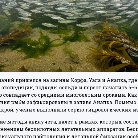
аний пришелся на заливы Корфа, Уала и Анапка, гд
экспедиции, подходы сельди и нерест начались 5–6 
то совпадает со средними многолетним сроками. Как 
ния рыбы зафиксированы в заливе Анапка. Помимо с
 икрой, ученые выполнили серию гидрологических и
ие методы авиаучета, налет в рамках которых состав
енением беспилотных летательных аппаратов. Бес
визуального наблюдения и детальной фиксации осо