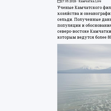
27.05.2026
Камчатка.Live
on
Ученые Камчатского фил
хозяйства и океанографи
сельди. Полученные дан
популяции и обоснования
северо-востоке Камчатк
которым ведутся более 80