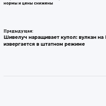
нормы и цены снижены
Навигация
Предыдущая:
Шивелуч наращивает купол: вулкан на
по
извергается в штатном режиме
записям