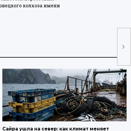
овецкого колхоза имени
Тур
нау
ки
Сайра ушла на север: как климат меняет