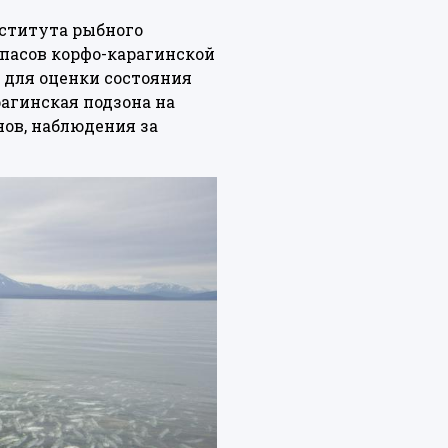
нститута рыбного
пасов корфо-карагинской
 для оценки состояния
рагинская подзона на
ов, наблюдения за