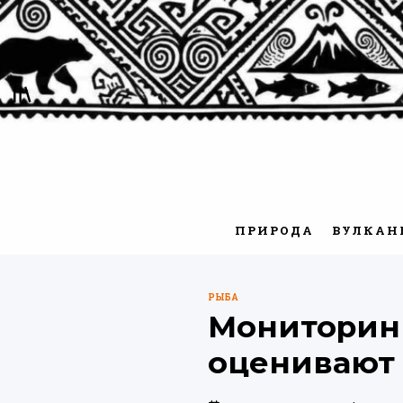
Перейти
к
содержимому
ПРИРОДА
ВУЛКАН
РЫБА
ОПУБЛИКОВАНО
Мониторинг
В
оценивают 