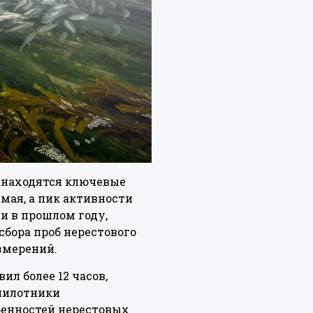
е находятся ключевые
мая, а пик активности
и в прошлом году,
бора проб нерестового
змерений.
ил более 12 часов,
пилотники
бенностей нерестовых