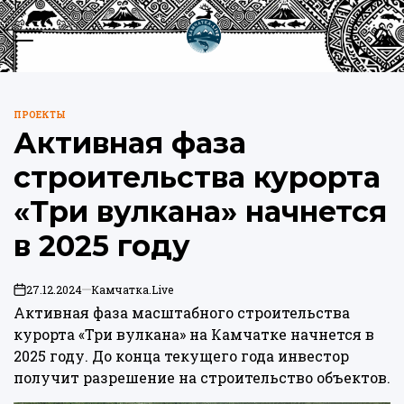
Перейти
к
Меню
Пои
содержимому
Камчатка.Live
ПРОЕКТЫ
ОПУБЛИКОВАНО
Активная фаза
В
строительства курорта
«Три вулкана» начнется
в 2025 году
27.12.2024
Камчатка.Live
on
Активная фаза масштабного строительства
курорта «Три вулкана» на Камчатке начнется в
2025 году. До конца текущего года инвестор
получит разрешение на строительство объектов.