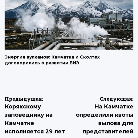
Энергия вулканов: Камчатка и Сколтех
договорились о развитии ВИЭ
Навигация
Предыдущая:
Следующая:
Корякскому
На Камчатке
по
заповеднику на
определили квоты
записям
Камчатке
вылова для
исполняется 29 лет
представителей