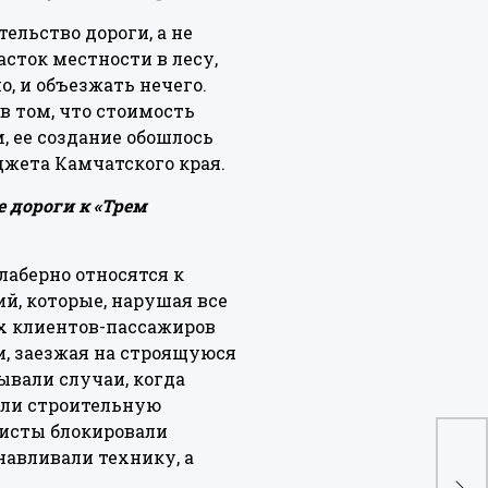
льство дороги, а не
часток местности в лесу,
о, и объезжать нечего.
в том, что стоимость
, ее создание обошлось
джета Камчатского края.
 дороги к «Трем
лаберно относятся к
й, которые, нарушая все
их клиентов-пассажиров
и, заезжая на строящуюся
ывали случаи, когда
али строительную
листы блокировали
авливали технику, а
На
ры