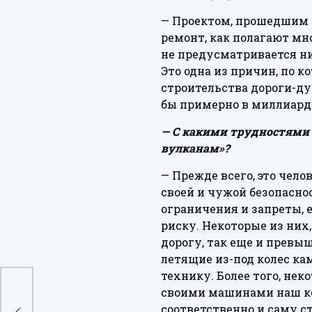
— Проектом, прошедшим г
ремонт, как полагают мног
не предусматривается ник
Это одна из причин, по к
строительства дороги-ду
бы примерно в миллиард 
— С какими трудностями 
вулканам»?
— Прежде всего, это чело
своей и чужой безопасно
ограничения и запреты, 
риску. Некоторые из них
дорогу, так еще и превы
летящие из-под колес к
технику. Более того, не
своими машинами наш ко
соответственно и саму с