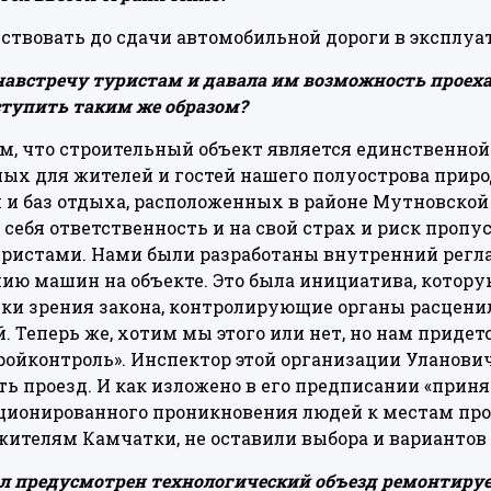
ствовать до сдачи автомобильной дороги в эксплуа
австречу туристам и давала им возможность проеха
ступить таким же образом?
, что строительный объект является единственной 
ных для жителей и гостей нашего полуострова прир
и баз отдыха, расположенных в районе Мутновской
 себя ответственность и на свой страх и риск проп
уристами. Нами были разработаны внутренний регл
ю машин на объекте. Это была инициатива, которую
чки зрения закона, контролирующие органы расцени
 Теперь же, хотим мы этого или нет, но нам приде
ойконтроль». Инспектор этой организации Уланович А
ь проезд. И как изложено в его предписании «прин
ионированного проникновения людей к местам прои
 жителям Камчатки, не оставили выбора и вариантов
л предусмотрен технологический объезд ремонтиру