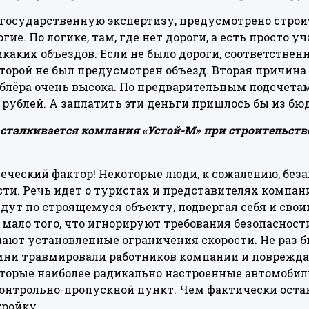
осударственную экспертизу, предусмотрено строите
ие. По логике, там, где нет дороги, а есть просто у
аких объездов. Если не было дороги, соответственн
оторой не был предусмотрен объезд. Вторая причина 
блёра очень высока. По предварительным подсчетам
рублей. А заплатить эти деньги пришлось бы из бю
сталкивается компания «Устой-М» при строительстве
веческий фактор! Некоторые люди, к сожалению, беза
сти. Речь идет о туристах и представителях компани
едут по строящемуся объекту, подвергая себя и сво
, мало того, что игнорируют требования безопасност
шают установленные ограничения скорости. Не раз б
амни травмировали работников компании и поврежд
которые наиболее радикально настроенные автомоби
нтрольно-пропускной пункт. Чем фактически остан
тройку.