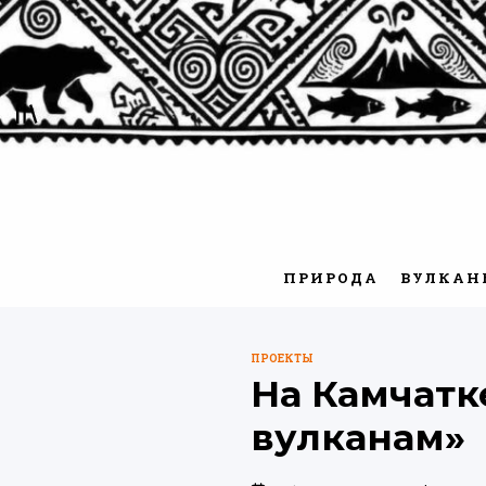
Перейти
к
содержимому
ПРИРОДА
ВУЛКАН
ПРОЕКТЫ
ОПУБЛИКОВАНО
На Камчатк
В
вулканам»