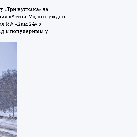
у «Три вулкана» на
ния «Устой-М», вынужден
л ИА «Кам 24» о
зд к популярным у