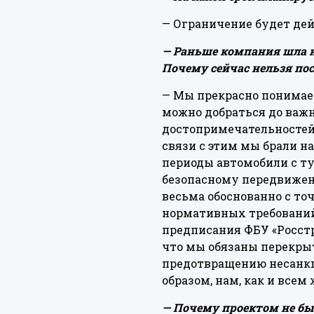
— Ограничение будет дей
— Раньше компания шла н
Почему сейчас нельзя по
— Мы прекрасно понимаем
можно добраться до важ
достопримечательностей 
связи с этим мы брали на
периоды автомобили с т
безопасному передвижени
весьма обоснованно с то
нормативных требований.
предписания ФБУ «Росстр
что мы обязаны перекрыт
предотвращению несанкц
образом, нам, как и всем
— Почему проектом не бы