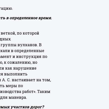
тацию.
ть в определенное время.
веткой, по которой
одных
 группы вулканов. В
ускали в определенные
амент и инструкция по
, к сожалению, но
ли как нарушение
тся выполнить
. С. настаивает на том,
ять меры по
зводства работ». Таким
 для маневра.
емых участков дорог?