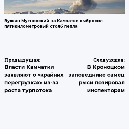
Вулкан Мутновский на Камчатке выбросил
пятикилометровый столб пепла
Навигация
Предыдущая:
Следующая:
Власти Камчатки
В Кроноцком
по
заявляют о «крайних
заповеднике самец
записям
перегрузках» из-за
рыси позировал
роста турпотока
инспекторам