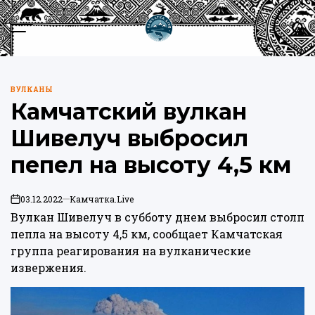
Перейти
к
Меню
Пои
содержимому
Камчатка.Live
ВУЛКАНЫ
ОПУБЛИКОВАНО
Камчатский вулкан
В
Шивелуч выбросил
пепел на высоту 4,5 км
03.12.2022
Камчатка.Live
on
Вулкан Шивелуч в субботу днем выбросил столп
пепла на высоту 4,5 км, сообщает Камчатская
группа реагирования на вулканические
извержения.