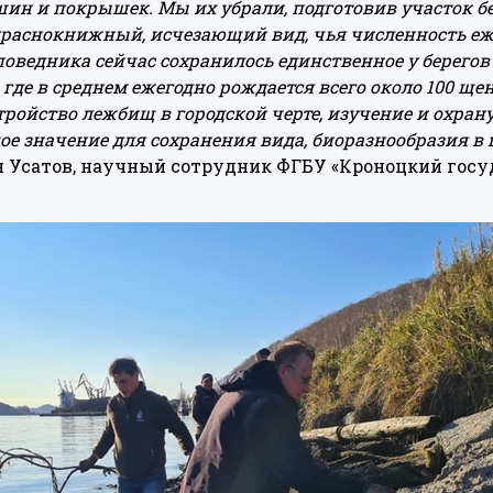
шин и покрышек. Мы их убрали, подготовив участок б
краснокнижный, исчезающий вид, чья численность еж
оведника сейчас сохранилось единственное у берего
где в среднем ежегодно рождается всего около 100 ще
ройство лежбищ в городской черте, изучение и охрану
ое значение для сохранения вида, биоразнообразия в
ван Усатов, научный сотрудник ФГБУ «Кроноцкий гос