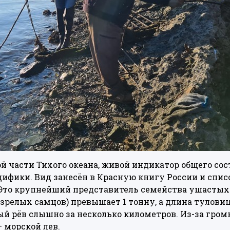
й части Тихого океана, живой индикатор общего со
цифики. Вид занесён в Красную книгу России и спи
Это крупнейший представитель семейства ушастых 
зрелых самцов) превышает 1 тонну, а длина туловищ
й рёв слышно за несколько километров. Из-за громк
 морской лев.