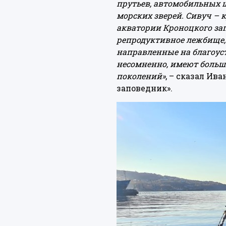
прутьев, автомобильных 
морских зверей. Сивуч – 
акватории Кроноцкого зап
репродуктивное лежбище, 
направленные на благоуст
несомненно, имеют больш
поколений»
, – сказал И
заповедник».