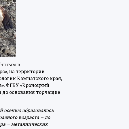
сённым в
с», на территории
ологии Камчатского края,
а», ФГБУ «Кроноцкий
 до основания торчащие
й осенью образовалось
азного возраста – до
ора – металлических