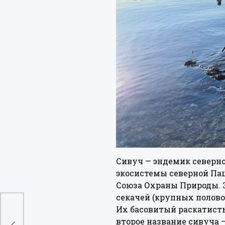
Сивуч — эндемик северно
экосистемы северной Па
Союза Охраны Природы. 
секачей (крупных полово
Их басовитый раскатисты
второе название сивуча —