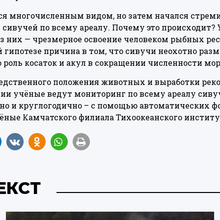
ся многочисленным видом, но затем начался стрем
 сивучей по всему ареалу. Почему это происходит
из них — чрезмерное освоение человеком рыбных рес
й гипотезе причина в том, что сивучи неохотно раз
роль косаток и акул в сокращении численности мор
едственного положения животных и выработки рек
ии учёные ведут мониторинг по всему ареалу сиву
о и круглогодично – с помощью автоматических фо
ёные Камчатского филиала Тихоокеанского институ
ЕКСТ