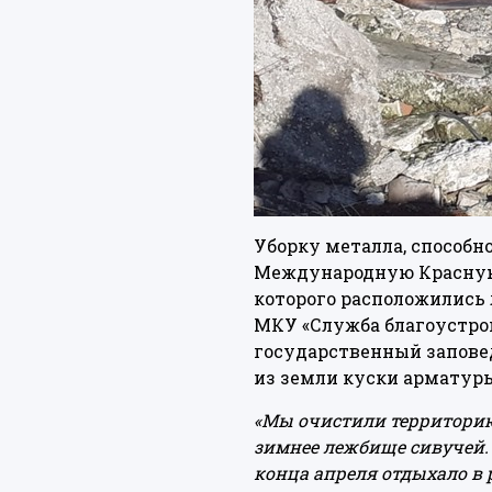
Уборку металла, способ
Международную Красную 
которого расположились 
МКУ «Служба благоустрой
государственный запове
из земли куски арматур
«Мы очистили территорию 
зимнее лежбище сивучей. 
конца апреля отдыхало в 