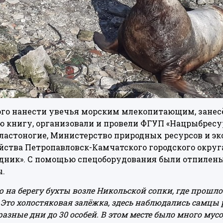
ного нанести увечья морским млекопитающим, зане
книгу, организовали и провели ФГУП «Нацрыбресур
ластоногие, Министерство природных ресурсов и эк
ства Петропавловск-Камчатского городского округ
дник». С помощью спецоборудования были отпилены
ы.
на берегу бухты возле Никольской сопки, где прошло
Это холостяковая залёжка, здесь наблюдались самцы р
разные дни до 30 особей. В этом месте было много мус