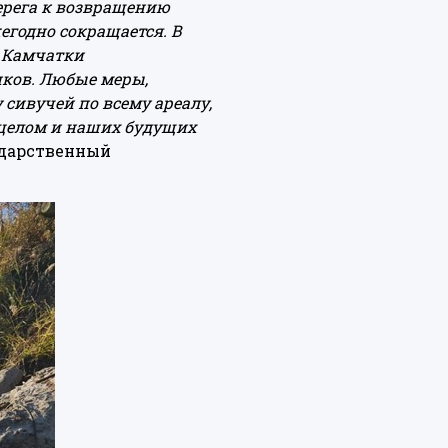
ерега к возвращению
егодно сокращается. В
в Камчатки
нков. Любые меры,
 сивучей по всему ареалу,
 целом и наших будущих
ударственный