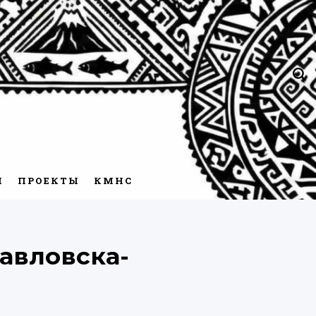
Пои
М
ПРОЕКТЫ
КМНС
авловска-