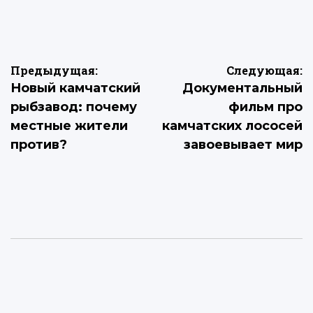
Навигация
Предыдущая:
Следующая:
Новый камчатский
Документальный
по
рыбзавод: почему
фильм про
записям
местные жители
камчатских лососей
против?
завоевывает мир