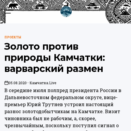
Перейти
к
Меню
Пои
содержимому
Камчатка.Live
ПРОЕКТЫ
ОПУБЛИКОВАНО
Золото против
В
природы Камчатки:
варварский размен
05.08.2020
Камчатка.Live
on
В середине июля полпред президента России в
Дальневосточном федеральном округе, вице-
премьер Юрий Трутнев устроил настоящий
разнос золотодобытчикам на Камчатке. Визит
чиновника был не рабочим, а, скорее,
чрезвычайным, поскольку поступил сигнал о