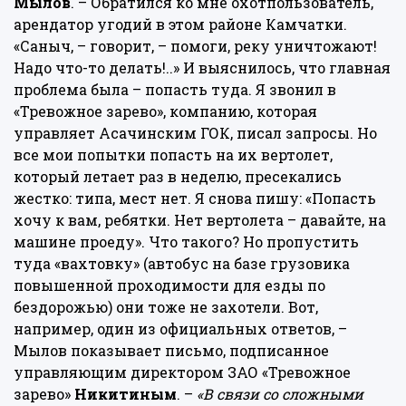
Мылов
. – Обратился ко мне охотпользователь,
арендатор угодий в этом районе Камчатки.
«Саныч, – говорит, – помоги, реку уничтожают!
Надо что-то делать!..» И выяснилось, что главная
проблема была – попасть туда. Я звонил в
«Тревожное зарево», компанию, которая
управляет Асачинским ГОК, писал запросы. Но
все мои попытки попасть на их вертолет,
который летает раз в неделю, пресекались
жестко: типа, мест нет. Я снова пишу: «Попасть
хочу к вам, ребятки. Нет вертолета – давайте, на
машине проеду». Что такого? Но пропустить
туда «вахтовку» (автобус на базе грузовика
повышенной проходимости для езды по
бездорожью) они тоже не захотели. Вот,
например, один из официальных ответов, –
Мылов показывает письмо, подписанное
управляющим директором ЗАО «Тревожное
зарево»
Никитиным
. –
«В связи со сложными