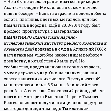
– Но я бы не стала ограничиваться примером
Асачи, – говорит Михайлова в самом начале
нашей беседы. – Вся эта отрасль в целом, добыча
золота, платины, цветных металлов, для нас,
Камчатки, инородна. Ещё в 2013-2014 году был
процесс: прокуратура с материалами
КамчатНИРО
(Камчатский научно-
исследовательский институт рыбного хозяйства и
океанографии)
подавала в суд на Агинский ГОК с
насчитанным ущербом, нанесенным рыбному
хозяйству, в хозяйстве 49 млн руб. Но
сообщество, представляющее горную отрасль,
умеет держать удар. Они не сдались, нашли
своего защитника-ихтиолога. В результате 49
млн превратились в 3,5 млн… Агинский – это
река Ага. А есть еще Олюторский район, добыча
платины – это река Вывенка. На реке Тымлат
Росгеология вот получила лицензию на рудное
месторождение, а там ведь Тымлатский