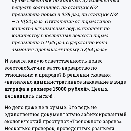
ручье Семейный по количеству взвешенных
веществ составляет: на станции №2
превышена норма в 9,78 раз, на станции №3
– в 10,22 раза. Отклонение от нормативов
качества штольневых вод составляет: по
количеству взвешенных веществ норма
превышена в 11,56 раз, содержание иона
аммония превышает норму в 3,84 раза»
.
И знаете, какую ответственность понес
золотодобытчик за это варварство по
отношению к природе? В решении сказано:
«назначено административное наказание в виде
штрафа в размере 15000 рублей
». Целых
пятнадцать тысяч!..
Но дело даже не в сумме. Это ведь не
единственное документально зафиксированный
экологический проступок «Тревожного зарева».
Несколько проверок, проведенных разными