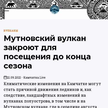
Перейти
к
Меню
Пои
содержимому
Камчатка.Live
ВУЛКАНЫ
ОПУБЛИКОВАНО
Мутновский вулкан
В
закроют для
посещения до конца
сезона
21.09.2021
Камчатка.Live
on
Климатические изменения на Камчатке могут
стать причиной движения ледников и, как
следствие, ландшафтных изменений на
вулканах полуострова, в том числе и на
Мутновском вулкане, где в середине августа