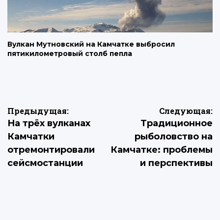
Вулкан Мутновский на Камчатке выбросил
пятикилометровый столб пепла
Навигация
Предыдущая:
Следующая:
На трёх вулканах
Традиционное
по
Камчатки
рыболовство на
записям
отремонтировали
Камчатке: проблемы
сейсмостанции
и перспективы