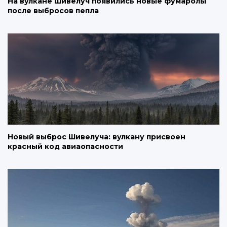
На вулкане Шивелуч появились новые фумаролы
после выбросов пепла
Новый выброс Шивелуча: вулкану присвоен
красный код авиаопасности