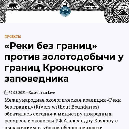
Перейти
к
Меню
Пои
содержимому
Камчатка.Live
ПРОЕКТЫ
ОПУБЛИКОВАНО
«Реки без границ»
В
против золотодобычи у
границ Кроноцкого
заповедника
29.03.2021
Камчатка.Live
on
Международная экологическая коалиция «Реки
без границ» (Rivers without Boundaries)
обратилась сегодня к министру природных
ресурсов и экологии РФ Александру Козлову с
выражением глубокой обеспокоенности