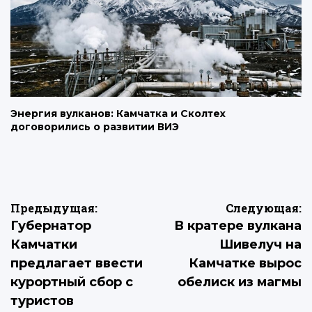
Энергия вулканов: Камчатка и Сколтех
договорились о развитии ВИЭ
Навигация
Предыдущая:
Следующая:
Губернатор
В кратере вулкана
по
Камчатки
Шивелуч на
записям
предлагает ввести
Камчатке вырос
курортный сбор с
обелиск из магмы
туристов