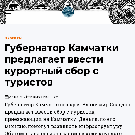
Перейти
к
Меню
Пои
содержимому
Камчатка.Live
ПРОЕКТЫ
ОПУБЛИКОВАНО
Губернатор Камчатки
В
предлагает ввести
курортный сбор с
туристов
27.03.2021
Камчатка.Live
on
Губернатор Камчатского края Владимир Солодов
предлагает ввести сбор с туристов,
приезжающих на Камчатку. Деньги, по его
мнению, помогут развивать инфраструктуру.
Об этом глава региона заявил в ходе круглого