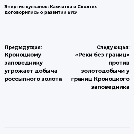
Энергия вулканов: Камчатка и Сколтех
договорились о развитии ВИЭ
Навигация
Предыдущая:
Следующая:
Кроноцкому
«Реки без границ»
по
заповеднику
против
записям
угрожает добыча
золотодобычи у
россыпного золота
границ Кроноцкого
заповедника