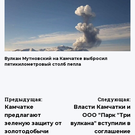
Вулкан Мутновский на Камчатке выбросил
пятикилометровый столб пепла
Навигация
Предыдущая:
Следующая:
Камчатке
Власти Камчатки и
по
предлагают
ООО "Парк "Три
записям
зеленую защиту от
вулкана" вступили в
золотодобычи
соглашение