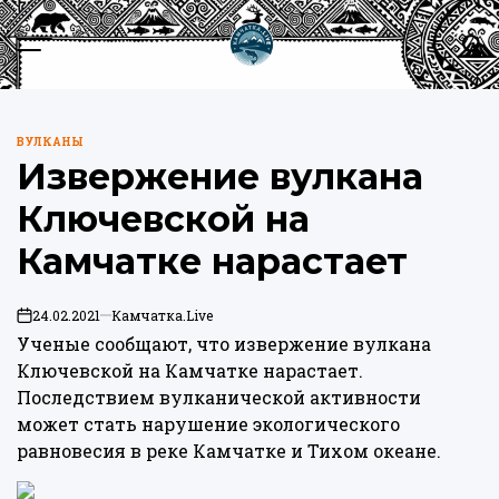
Перейти
к
Меню
Пои
содержимому
Камчатка.Live
ВУЛКАНЫ
ОПУБЛИКОВАНО
Извержение вулкана
В
Ключевской на
Камчатке нарастает
24.02.2021
Камчатка.Live
on
Ученые сообщают, что извержение вулкана
Ключевской на Камчатке нарастает.
Последствием вулканической активности
может стать нарушение экологического
равновесия в реке Камчатке и Тихом океане.