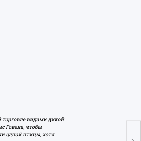
й торговле видами дикой
с Говена, чтобы
ни одной птицы, хотя
Нуж