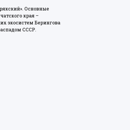
орякский». Основные
атского края –
ких экосистем Берингова
распадом СССР.