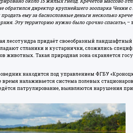
рировано около 15 жилых гнёзд. Кречетов массово от
е обратился директор крупнейшего зоопарка Чехии с
продать ему за баснословные деньги несколько крече
архия. Эту территорию нужно было срочно спасать»
, –
кая лесотундра придаёт своеобразный ландшафтный
бладают стланики и кустарнички, сложились специ
в животных. Такая природная зона охраняется госу
аповедник находится под управлением ФГБУ «Кроно
е время налаживается система полевых стационаров
ведётся патрулирование, выявляются нарушения пр