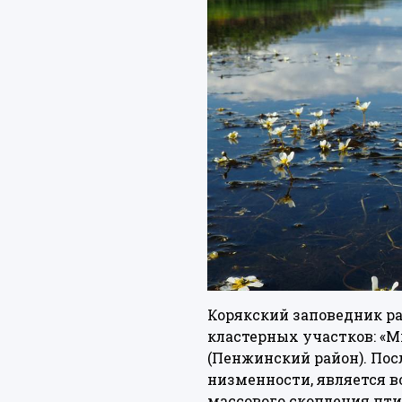
Корякский заповедник ра
кластерных участков: «Мы
(Пенжинский район). Пос
низменности, является 
массового скопления пти