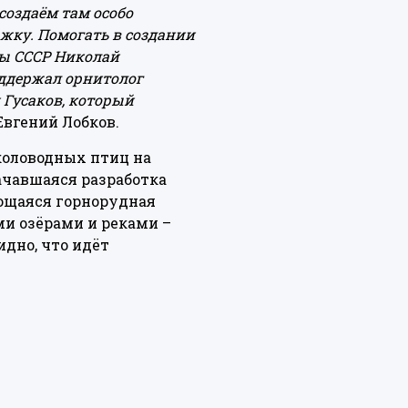
создаём там особо
жку. Помогать в создании
ды СССР Николай
ддержал орнитолог
 Гусаков, который
 Евгений Лобков.
коловодных птиц на
ачавшаяся разработка
ющаяся горнорудная
и озёрами и реками –
идно, что идёт