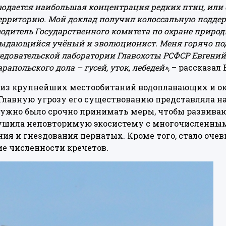
людается наибольшая концентрация редких птиц, или 
рриторию. Мой доклад получил колоссальную поддер
одитель Государственного комитета по охране приро
ыдающийся учёный и эволюционист. Меня горячо по
едовательской лаборатории Главохоты РСФСР Евгений
апольского дола – гусей, уток, лебедей»
, – рассказал
о из крупнейших местообитаний водоплавающих и о
 Главную угрозу его существованию представляла н
Нужно было срочно принимать меры, чтобы развива
шила неповторимую экосистему с многочисленным
ия и гнездования пернатых. Кроме того, стало очев
е численности кречетов.