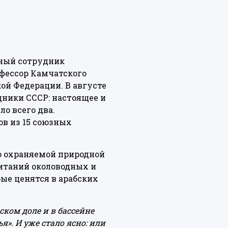
чный сотрудник
офессор Камчатского
ой Федерации. В августе
дники СССР: настоящее и
о всего два.
ов из 15 союзных
о охраняемой природной
битаний околоводных и
ые ценятся в арабских
ском доле и в бассейне
. И уже стало ясно: или