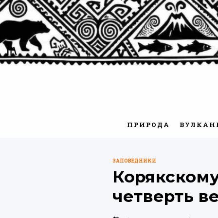
Перейти
к
содержимому
ПРИРОДА
ВУЛКАН
ЗАПОВЕДНИКИ
ОПУБЛИКОВАНО
Корякскому
В
четверть в