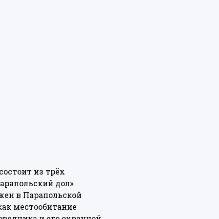
состоит из трёх
Парапольский дол»
жен в Парапольской
как местообитание
оведника и его охранной