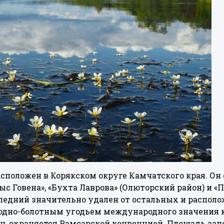
сположен в Корякском округе Камчатского края. Он 
с Говена», «Бухта Лаврова» (Олюторский район) и «
ледний значительно удален от остальных и располо
водно-болотным угодьем международного значения 
ц, охраняется Рамсарской конвенцией. Площадь зап