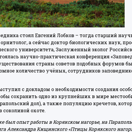
ведника стоял Евгений Лобков – тогда старший нау
 орнитолог, а сейчас доктор биологических наук, пр
еского университета, Заслуженный эколог Российск
остоялась научно-практическая конференция «Запове
существования страны советов подобных форумов был
омное количество учёных, сотрудников заповедник
ыступил с докладом о необходимости создания особ
тобы сохранить одно из крупнейших в мире местоо
апольский дол), а также популяцию кречетов, котор
в соколиной охоте.
же был опыт работы в Корякском нагорье, на Параполь
а Александра Кищинского «Птицы Корякского нагорья»