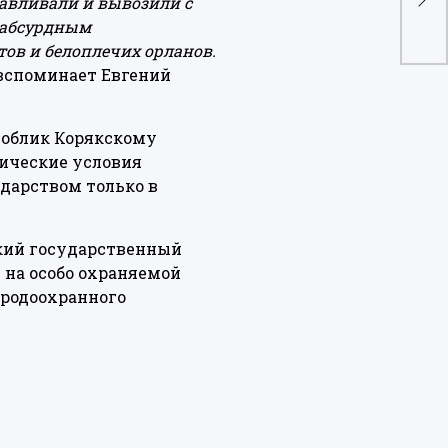
лавливали и вывозили с
се
 абсурдным
тов и белоплечих орланов.
 вспоминает Евгений
 облик Корякскому
фические условия
дарством только в
цкий государственный
 на особо охраняемой
иродоохранного