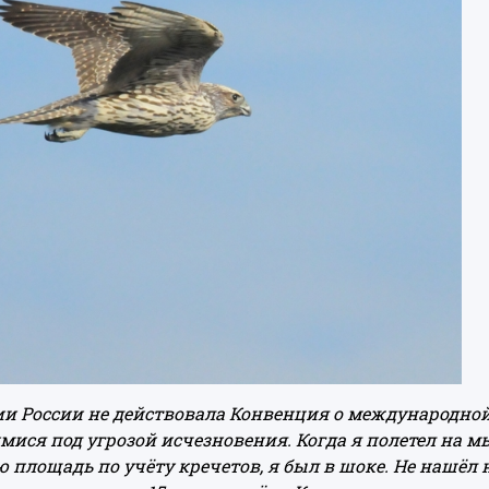
рии России не действовала Конвенция о международно
ися под угрозой исчезновения. Когда я полетел на мы
 площадь по учёту кречетов, я был в шоке. Не нашёл 