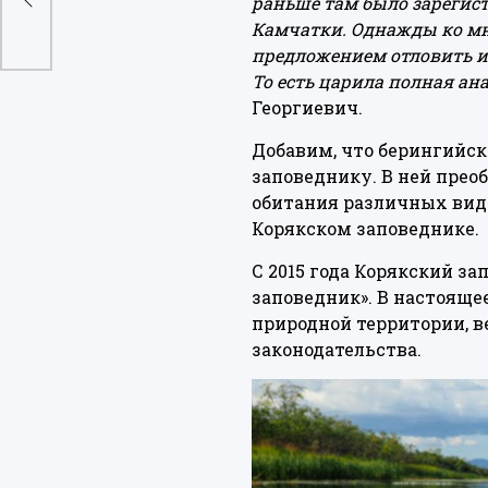
раньше там было зарегист
Камчатки. Однажды ко мн
предложением отловить и 
То есть царила полная ан
Георгиевич.
Добавим, что берингийс
заповеднику. В ней прео
обитания различных видо
Корякском заповеднике.
С 2015 года Корякский з
заповедник». В настояще
природной территории, 
законодательства.