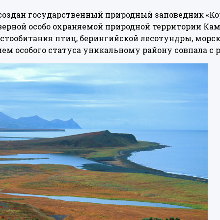
л создан государственный природный заповедник «К
ерной особо охраняемой природной территории Камч
стообитания птиц, берингийской лесотундры, морс
ием особого статуса уникальному району совпала с 