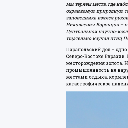
мы теряем места, где наб
охраняемую природную те
заповедника взялся руков
Николаевич Воронцов – в
Центральной научно-иссл
тщательно изучал птиц Пар
Парапольский дол – одн
Северо-Востоке Евразии.
месторождения золота. 
промышленность не нару
местами отдыха, кормлен
катастрофическое падени