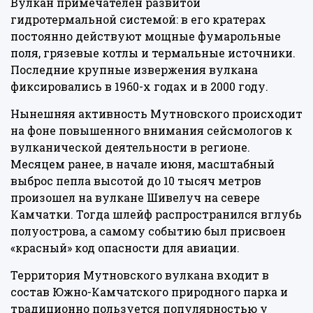
Вулкан примечателен развитой
гидротермальной системой: в его кратерах
постоянно действуют мощные фумарольные
поля, грязевые котлы и термальные источники.
Последние крупные извержения вулкана
фиксировались в 1960-х годах и в 2000 году.
Нынешняя активность Мутновского происходит
на фоне повышенного внимания сейсмологов к
вулканической деятельности в регионе.
Месяцем ранее, в начале июня, масштабный
выброс пепла высотой до 10 тысяч метров
произошел на вулкане Шивелуч на севере
Камчатки. Тогда шлейф распространился вглубь
полуострова, а самому событию был присвоен
«красный» код опасности для авиации.
Территория Мутновского вулкана входит в
состав Южно-Камчатского природного парка и
традиционно пользуется популярностью у