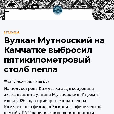
Перейти
к
Меню
Пои
содержимому
Камчатка.Live
ВУЛКАНЫ
ОПУБЛИКОВАНО
Вулкан Мутновский на
В
Камчатке выбросил
пятикилометровый
столб пепла
02.07.2026
Камчатка.Live
on
На полуострове Камчатка зафиксирована
активизация вулкана Мутновский. Утром 2
июля 2026 года приборные комплексы
Камчатского филиала Единой геофизической
службы РАН зарегистрировали пепловый