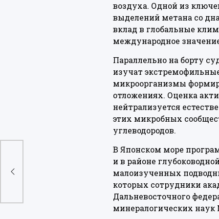
воздуха. Одной из ключ
выделений метана со дна
вклад в глобальные клим
международное значение
Параллельно на борту с
изучат экстремофильные 
микроорганизмы формиру
отложениях. Оценка акти
нейтрализуется естестве
этих микробных сообщес
углеводородов.
В Японском море програм
и в районе глубоководн
и
малоизученных подводны
которых сотрудники ака
Дальневосточного федера
минералогических наук 