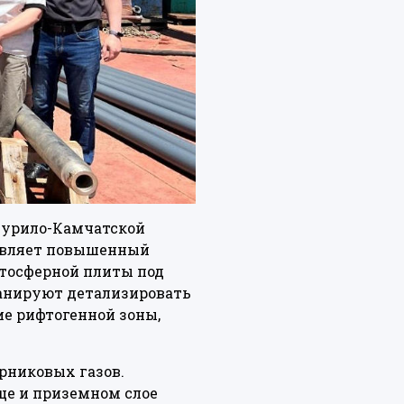
 Курило-Камчатской
тавляет повышенный
итосферной плиты под
анируют детализировать
е рифтогенной зоны,
рниковых газов.
ще и приземном слое