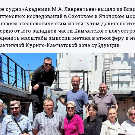
е судно «Академик М.А. Лаврентьев» вышло из Вла
плексных исследований в Охотском и Японском мор
анским океанологическим институтом Дальневосточ
рию от юго-западной части Камчатского полуостро
ценить масштабы эмиссии метана в атмосферу и и
 активной Курило-Камчатской зоне субдукции.