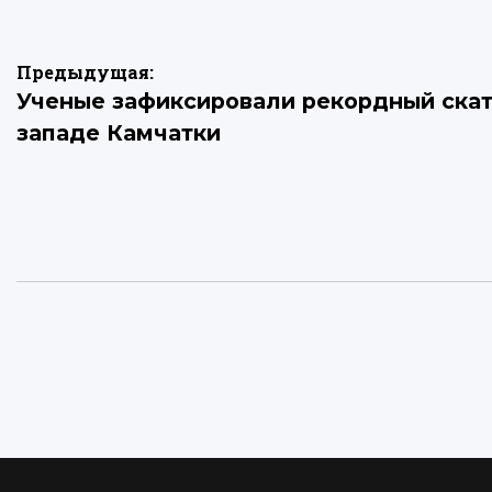
Навигация
Предыдущая:
Ученые зафиксировали рекордный скат
по
западе Камчатки
записям