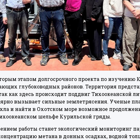
вторым этапом долгосрочного проекта по изучению
гающих глубоководных районов. Территория предс
 так как здесь происходит поддвиг Тихоокеанской л
лярно вызывает сильные землетрясения. Ученые пл
хла и найти в Охотском море возможное продолжени
тихоокеанском шельфе Курильской гряды.
нием работы станет экологический мониторинг па
онцентрацию метана в донных осадках, водной тол