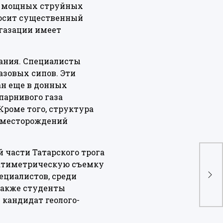
 – мощных струйных
носит существенный
егазации имеет
вания. Специалисты
азовых сипов. Эти
н еще в донных
парнивого газа
Кроме того, структура
 месторождений
 части Татарского трога
батиметрическую съемку
Газ
ециалистов, среди
эле
также студенты
 кандидат геолого-