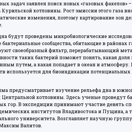
евых задач заявлен поиск новых «газовых факелов»
 Курильской котловины. Рост эмиссии этого газа в
атические изменения, поэтому картирование зон д
.
удна будут проведены микробиологические исследо
бактериальные сообщества, обитающие в районах г
ют своеобразный фильтр, перерабатывающий мета
вности таких бактерий поможет понять, какая доля 
нным путем, а какая попадает в океан и атмосферу. 
тв используется для биоиндикации потенциальных
ма предусматривает изучение рельефа дна в южной
ой Центральной котловины. Здесь ученые проведут 
х гор. В экспедиции принимают участие девять сп
демических институтов Владивостока и Пущина, а 
льного университета. Возглавляет научную группу
Максим Валитов.