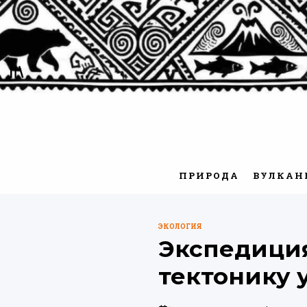
Перейти
к
содержимому
ПРИРОДА
ВУЛКАН
ЭКОЛОГИЯ
ОПУБЛИКОВАНО
Экспедиция
В
тектонику 