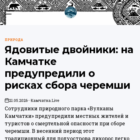
Перейти
к
Меню
Пои
содержимому
Камчатка.Live
ПРИРОДА
ОПУБЛИКОВАНО
Ядовитые двойники: на
В
Камчатке
предупредили о
рисках сбора черемши
21.05.2026
Камчатка.Live
on
Сотрудники природного парка «Вулканы
Камчатки» предупредили местных жителей и
туристов о смертельной опасности при сборе
черемши. В весенний период этот
традиционный для полуострова дикорос легко