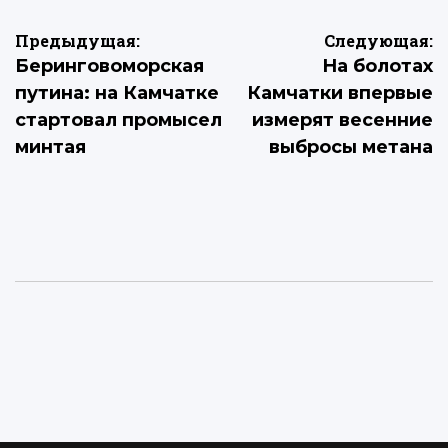
Навигация
Предыдущая:
Следующая:
Беринговоморская
На болотах
по
путина: на Камчатке
Камчатки впервые
записям
стартовал промысел
измерят весенние
минтая
выбросы метана