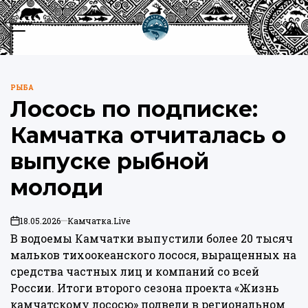
Перейти
к
Меню
Пои
содержимому
Камчатка.Live
РЫБА
ОПУБЛИКОВАНО
Лосось по подписке:
В
Камчатка отчиталась о
выпуске рыбной
молоди
18.05.2026
Камчатка.Live
on
В водоемы Камчатки выпустили более 20 тысяч
мальков тихоокеанского лосося, выращенных на
средства частных лиц и компаний со всей
России. Итоги второго сезона проекта «Жизнь
камчатскому лососю» подвели в региональном