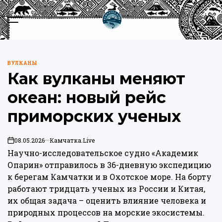
Перейти
к
Меню
Пои
содержимому
Камчатка.Live
ВУЛКАНЫ
ОПУБЛИКОВАНО
Как вулканы меняют
В
океан: новый рейс
приморских ученых
08.05.2026
Камчатка.Live
on
Научно-исследовательское судно «Академик
Опарин» отправилось в 36-дневную экспедицию
к берегам Камчатки и в Охотское море. На борту
работают тридцать ученых из России и Китая,
их общая задача – оценить влияние человека и
природных процессов на морские экосистемы.