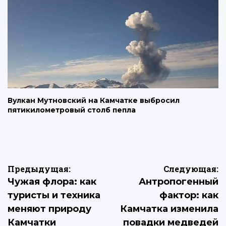
Вулкан Мутновский на Камчатке выбросил
пятикилометровый столб пепла
Навигация
Предыдущая:
Следующая:
Чужая флора: как
Антропогенный
по
туристы и техника
фактор: как
записям
меняют природу
Камчатка изменила
Камчатки
повадки медведей