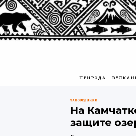
Перейти
к
содержимому
ПРИРОДА
ВУЛКАН
ЗАПОВЕДНИКИ
ОПУБЛИКОВАНО
На Камчатк
В
защите озе