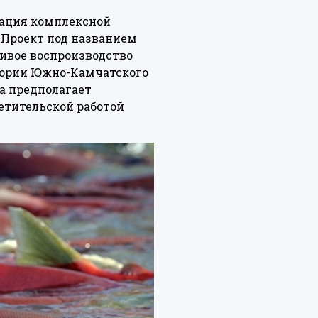
зация комплексной
 Проект под названием
чивое воспроизводство
итории Южно-Камчатского
а предполагает
етительской работой