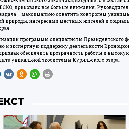
жно-Камчатского заказника, входящего в состав о
ЕСКО, приковано все больше внимания. Руководите
 задача – максимально охватить контролем уязвимы
й природы, интересами местных жителей и социал
рая.
лизации программы специалисты Президентского ф
о и экспертную поддержку деятельности Кроноцког
призван обеспечить прозрачность работы и высоку
ите уникальной экосистемы Курильского озера.
ЕКСТ