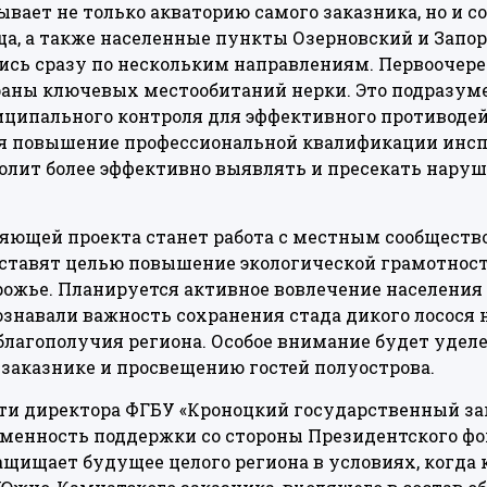
ывает не только акваторию самого заказника, но и с
, а также населенные пункты Озерновский и Запор
ись сразу по нескольким направлениям. Первоочере
аны ключевых местообитаний нерки. Это подразум
иципального контроля для эффективного противодей
я повышение профессиональной квалификации инспе
олит более эффективно выявлять и пресекать нару
ляющей проекта станет работа с местным сообщест
 ставят целью повышение экологической грамотност
рожье. Планируется активное вовлечение населени
ознавали важность сохранения стада дикого лосося 
ы благополучия региона. Особое внимание будет уде
 заказнике и просвещению гостей полуострова.
и директора ФГБУ «Кроноцкий государственный за
менность поддержки со стороны Президентского фон
ащищает будущее целого региона в условиях, когда