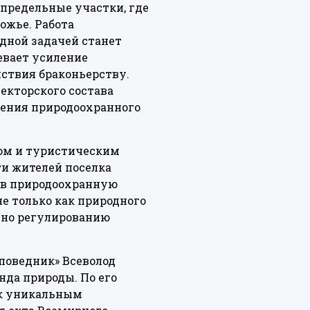
определьные участки, где
ожье. Работа
дной задачей станет
евает усиление
ствия браконьерству.
кторского состава
шения природоохранного
вом и туристическим
и жителей поселка
я в природоохранную
не только как природного
лено регулированию
поведник» Всеволод
да природы. По его
 к уникальным