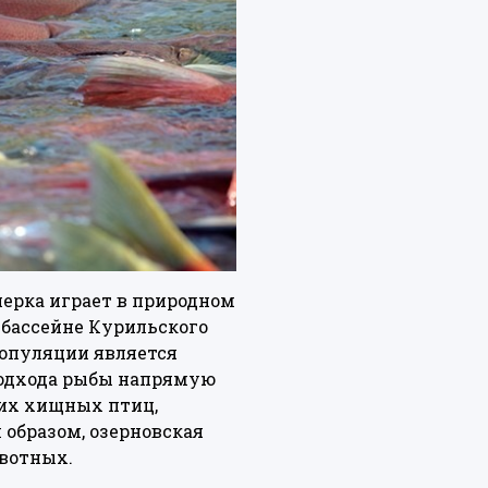
нерка играет в природном
в бассейне Курильского
популяции является
подхода рыбы напрямую
ких хищных птиц,
 образом, озерновская
вотных.