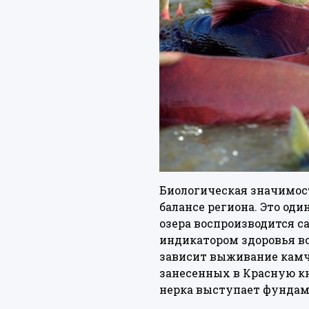
Биологическая значимост
балансе региона. Это оди
озера воспроизводится с
индикатором здоровья в
зависит выживание камча
занесенных в Красную кн
нерка выступает фунда