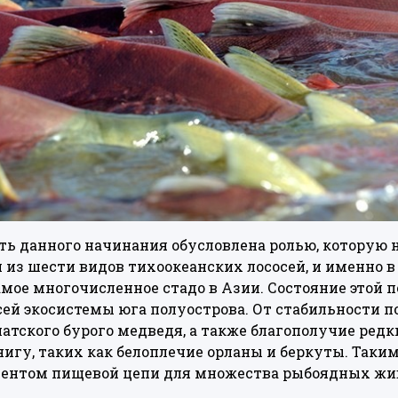
ь данного начинания обусловлена ролью, которую 
н из шести видов тихоокеанских лососей, и именно 
амое многочисленное стадо в Азии. Состояние этой 
сей экосистемы юга полуострова. От стабильности 
тского бурого медведя, а также благополучие ред
игу, таких как белоплечие орланы и беркуты. Таким
ментом пищевой цепи для множества рыбоядных жи