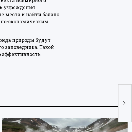
бъекта Всемирного
ль учреждения
е места и найти баланс
ьно-экономическим
онда природы будут
о заповедника. Такой
ю эффективность
Мо
тер
Кам
спа