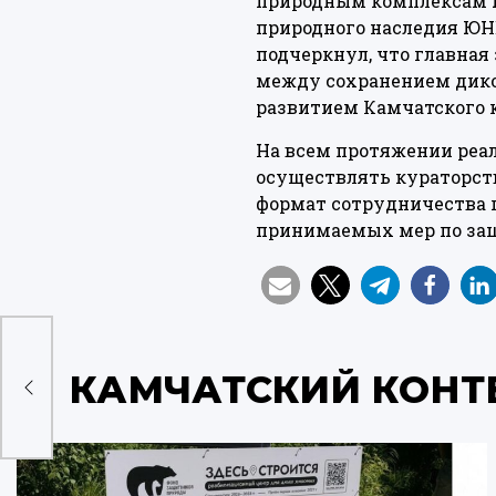
природным комплексам Ю
природного наследия ЮН
подчеркнул, что главная
между сохранением дико
развитием Камчатского к
На всем протяжении реа
осуществлять кураторств
формат сотрудничества 
принимаемых мер по защ
КАМЧАТСКИЙ КОНТ