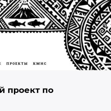
Пои
М
ПРОЕКТЫ
КМНС
й проект по