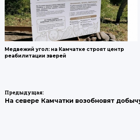
Медвежий угол: на Камчатке строят центр
реабилитации зверей
Навигация
Предыдущая:
На севере Камчатки возобновят добыч
по
записям