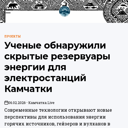
Перейти
к
Меню
Пои
содержимому
Камчатка.Live
ПРОЕКТЫ
ОПУБЛИКОВАНО
Ученые обнаружили
В
скрытые резервуары
энергии для
электростанций
Камчатки
06.02.2026
Камчатка.Live
on
Современные технологии открывают новые
перспективы для использования энергии
горячих источников, гейзеров и вулканов в