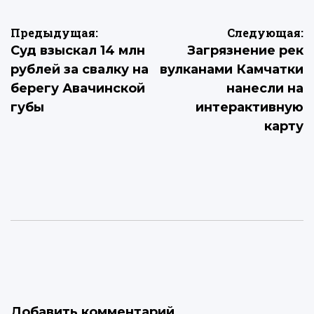
Навигация
Предыдущая:
Следующая:
Суд взыскал 14 млн
Загрязнение рек
по
рублей за свалку на
вулканами Камчатки
записям
берегу Авачинской
нанесли на
губы
интерактивную
карту
Добавить комментарий