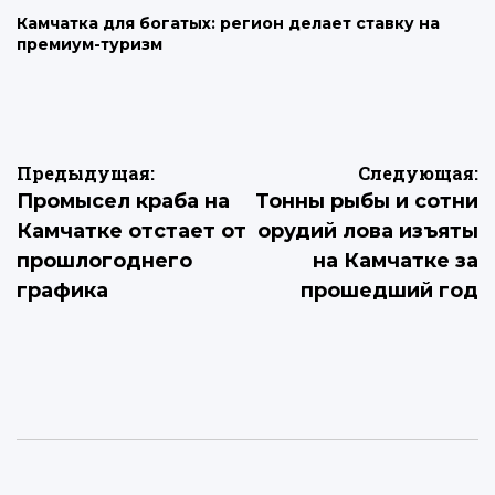
Камчатка для богатых: регион делает ставку на
премиум-туризм
Навигация
Предыдущая:
Следующая:
Промысел краба на
Тонны рыбы и сотни
по
Камчатке отстает от
орудий лова изъяты
записям
прошлогоднего
на Камчатке за
графика
прошедший год