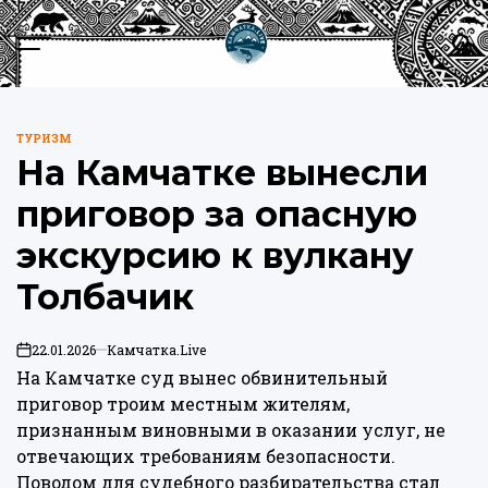
Перейти
к
Меню
Пои
содержимому
Камчатка.Live
ТУРИЗМ
ОПУБЛИКОВАНО
На Камчатке вынесли
В
приговор за опасную
экскурсию к вулкану
Толбачик
22.01.2026
Камчатка.Live
on
На Камчатке суд вынес обвинительный
приговор троим местным жителям,
признанным виновными в оказании услуг, не
отвечающих требованиям безопасности.
Поводом для судебного разбирательства стал