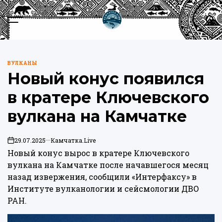
Перейти
к
Меню
Пои
содержимому
Камчатка.Live
ВУЛКАНЫ
ОПУБЛИКОВАНО
Новый конус появился
В
в кратере Ключевского
вулкана на Камчатке
29.07.2025
Камчатка.Live
on
Новый конус вырос в кратере Ключевского
вулкана на Камчатке после начавшегося месяц
назад извержения,
сообщили
«Интерфаксу» в
Институте вулканологии и сейсмологии ДВО
РАН.