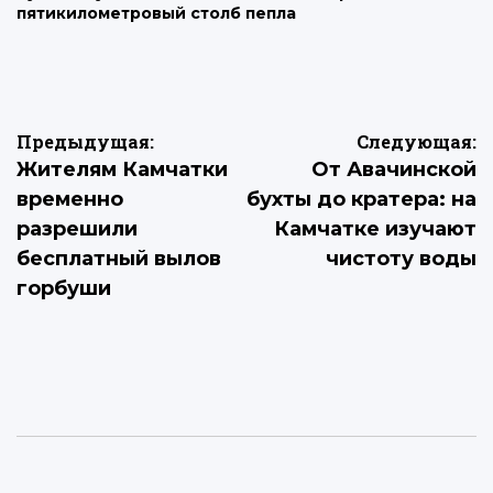
пятикилометровый столб пепла
Навигация
Предыдущая:
Следующая:
Жителям Камчатки
От Авачинской
по
временно
бухты до кратера: на
записям
разрешили
Камчатке изучают
бесплатный вылов
чистоту воды
горбуши