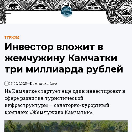
Перейти
к
Меню
Пои
содержимому
Камчатка.Live
ТУРИЗМ
ОПУБЛИКОВАНО
Инвестор вложит в
В
жемчужину Камчатки
три миллиарда рублей
05.02.2025
Камчатка.Live
on
На Камчатке стартует еще один инвестпроект в
сфере развития туристической
инфраструктуры — санаторно-курортный
комплекс «Жемчужина Камчатки».