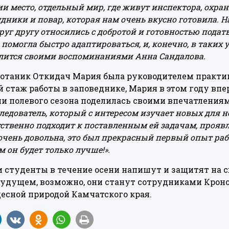
и место, отдельный мир, где живут инспектора, охра
дники и повар, которая нам очень вкусно готовила. Н
друг другу относились с добротой и готовностью пода
 помогла быстро адаптироваться, и, конечно, в таких 
елится своими воспоминаниями Анна Сандалова.
отаник Откидач Мария была руководителем практик
 стаж работы в заповеднике, Мария в этом году впе
нии полевого сезона поделилась своими впечатления
едователь, который с интересом изучает новых для н
тственно подходит к поставленным ей задачам, прояв
очень довольна, это был прекрасный первый опыт рабо
 он будет только лучше!».
 студенты в течение осени напишут и защитят на с
 будущем, возможно, они станут сотрудниками Крон
есной природой Камчатского края.