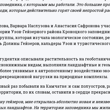
аповедника, с которыми мы работали. Это большие про
юди, которые действительно горят своей непростой ра
ова, Варвара Наслузова и Анастасия Сафронова уча
ории Узон-Гейзерного района Кроноцкого заповедни
руппы, которая изучала экологическое состояние, 
 Долины Гейзеров, кальдеры Узон и туристическог
тудентки описывали растительность на геоботаниче
снокнижным видам; выполняли ландшафтные и гео
иболее уязвимые к антропогенному воздействию эк
 рекреационной нагрузки на природные комплексы.
вый раз побывали на Камчатке: и сам полуостров, ра
рритории, по их словам, оставили в сердце прекрас
ну гейзеров, мне открылась абсолютно новая и неизвес
ных ландшафтов. На территории заповедника мы жили 