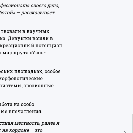
фессионалы своего дела,
ботой» — рассказывает
ствовали в научных
ка. Девушки вошли в
рекреационный потенциал
о маршрута «Узон-
ских площадках, особое
морфологические
осистемы, эрозионные
бота на особо
ные впечатления.
тная местность, ранее я
На 
на кордоне – это