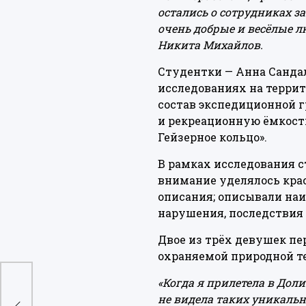
остались о сотрудниках з
очень добрые и весёлые л
Никита Михайлов.
Студентки — Анна Сандал
исследованиях на террит
состав экспедиционной г
и рекреационную ёмкость
Гейзерное кольцо».
В рамках исследования с
внимание уделялось кра
описания; описывали на
нарушения, последствия
Двое из трёх девушек пер
охраняемой природной те
ели
«Когда я прилетела в Доли
не видела таких уникаль