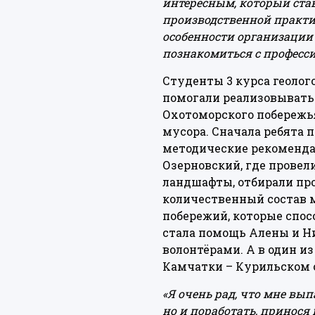
интересным, который ста
производственной практик
особенности организации 
познакомиться с професси
Студенты 3 курса геолог
помогали реализовывать 
Охотоморского побережь
мусора. Сначала ребята 
методические рекомендац
Озерновский, где провел
ландшафты, отбирали пр
количественный состав 
побережий, которые спо
стала помощь Алены и Ни
волонтёрами. А в один 
Камчатки – Курильском о
«Я очень рад, что мне вы
но и поработать, принося