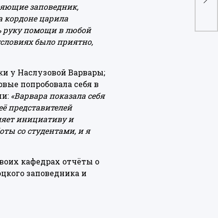
лос
няющие заповедник,
а кордоне царила
ть руку помощи в любой
условиях было приятно,
и у Наслузовой Варвары;
рвые попробовала себя в
ми:
«Варвара показала себя
её представителей
ляет инициативу и
ты со студентами, и я
воих кафедрах отчёты о
оцкого заповедника и