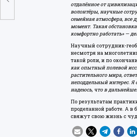
отдалённое от цивилизаци
волонтёры, научные сотру
семейная атмосфера, все 
момент. Такая обстановка
комфортно работать» — д
Научный сотрудник-геоб
несмотря на многолетний
такой роли, и по оконча
как опытный полевой иссл
растительного мира, отве
неподдельный интерес. Я 
надеюсь, что в дальнейшем
По результатам практики
проделанной работе. А в
свяжут свою жизнь с чуд