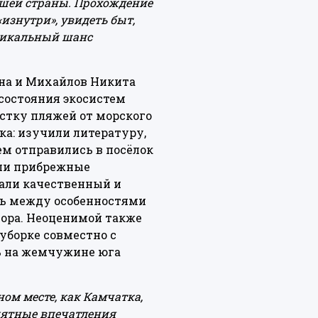
ашей страны. Прохождение
изнутри», увидеть быт,
уникальный шанс
ена и Михайлов Никита
состояния экосистем
стку пляжей от морского
ка: изучили литературу,
ем отправились в посёлок
али прибрежные
али качественный и
зь между особенностями
ора. Неоценимой также
уборке совместно с
ь на жемчужине юга
ом месте, как Камчатка,
риятные впечатления