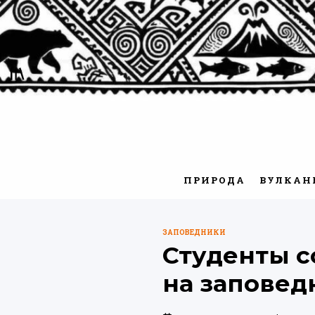
Перейти
к
содержимому
ПРИРОДА
ВУЛКАН
ЗАПОВЕДНИКИ
ОПУБЛИКОВАНО
Студенты с
В
на заповед