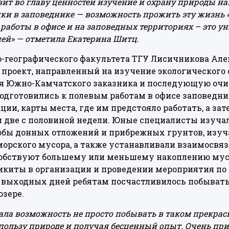
вит во главу ценностей изучение и охрану природы н
и в заповеднике — возможность прожить эту жизнь «
работы в офисе и на заповедных территориях – это 
ей» — отметила Екатерина Шитц.
о-географического факультета ТГУ Лисичникова Ал
проект, направленный на изучение экологического 
я Южно-Камчатского заказника и последующую очи
подготовились к полевым работам в офисе заповедни
ии, карты места, где им предстояло работать, а зат
и две с половиной недели. Юные специалисты изуч
обы донных отложений и прибрежных грунтов, изуч
морского мусора, а также устанавливали взаимосвя
собствуют большему или меньшему накоплению мус
киты в организации и проведении мероприятия по 
из выходных дней ребятам посчастливилось побыват
зере.
пала возможность не просто побывать в таком прекрасн
 пользу природе и получая бесценный опыт. Очень п