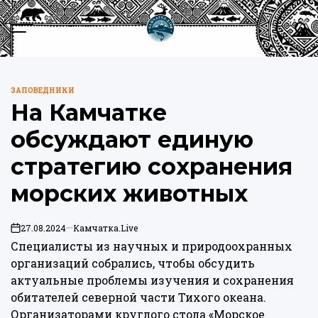
Перейти
к
Меню
Пои
содержимому
Камчатка.Live
ЗАПОВЕДНИКИ
ОПУБЛИКОВАНО
На Камчатке
В
обсуждают единую
стратегию сохранения
морских животных
27.08.2024
Камчатка.Live
on
Специалисты из научных и природоохранных
организаций собрались, чтобы обсудить
актуальные проблемы изучения и сохранения
обитателей северной части Тихого океана.
Организаторами круглого стола «Морское