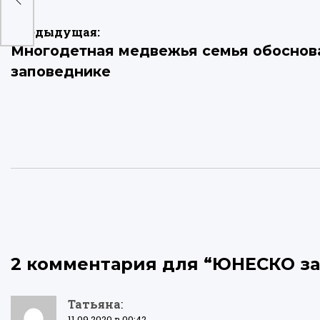
е
Навигация
Предыдущая:
Многодетная медвежья семья обоснов
по
заповеднике
записям
2 комментария для “
ЮНЕСКО за
Татьяна
:
11.09.2020 в 00:42