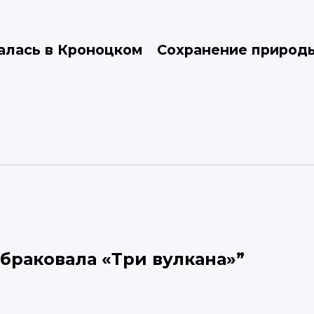
алась в Кроноцком
Сохранение природы
браковала «Три вулкана»
”