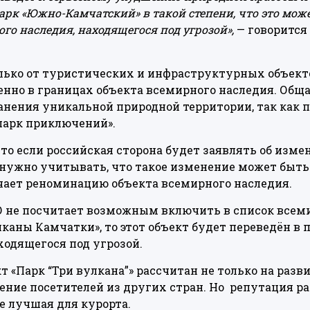
рк «Южно-Камчатский» в такой степени, что это мож
го наследия, находящегося под угрозой»,
— говорится
лько от туристических и инфраструктурных объект
нно в границах объекта всемирного наследия. Обща
анения уникальной природной территории, так как 
парк приключений».
что если российская сторона будет заявлять об изм
 нужно учитывать, что такое изменение может быть
ачает реноминацию объекта всемирного наследия.
 не посчитает возможным включить в список всем
каны Камчатки», то этот объект будет переведён в
ходящегося под угрозой.
т «Парк “Три вулкана”» рассчитан не только на разв
чение посетителей из других стран. Но репутация р
е лучшая для курорта.