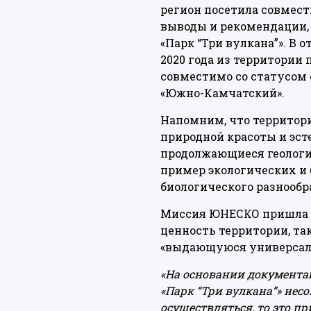
регион посетила совмес
выводы и рекомендации, 
«Парк “Три вулкана”».
В о
2020 года из территории
совместимо со статусом 
«Южно-Камчатский».
Напомним, что территор
природной красоты и эст
продолжающиеся геологи
пример экологических и 
биологического разнообр
Миссия ЮНЕСКО пришла к 
ценность территории, та
«выдающуюся универсаль
«На основании документац
«Парк “Три вулкана”» несо
осуществляться, то это п