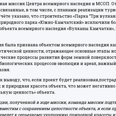
тная миссия Центра всемирного наследия и МСОП. О
связанные, в том числе, с планами реализации тури
тчёте указано
, что строительство «Парка “Три вулкана
 природного парка «Южно-Камчатский» исключили бол
объекта всемирного наследия «Вулканы Камчатки», в
ия была признана объектом всемирного наследия к
етической ценности, отражающее основные этапы и
ческие процессы развития форм земной поверхнос
биологических процессов эволюции и ареал, важный
азия.
выводу, что, если проект будет реализован,постра
к и природная красота объекта, что может негативн
ную ценность» объекта.
ии, полученной в ходе миссии, команда миссии подтв
вместим с сохранением целостности объекта, и если п
риведет к серьезному ухудшению природной красоты 