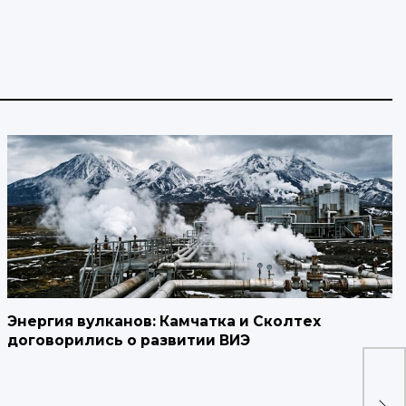
Энергия вулканов: Камчатка и Сколтех
договорились о развитии ВИЭ
Со
до