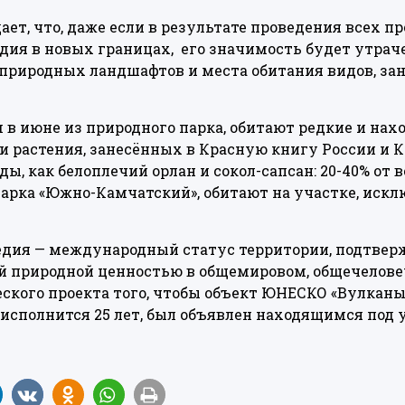
ет, что, даже если в результате проведения всех п
дия в новых границах, его значимость будет утраче
природных ландшафтов и места обитания видов, за
 в июне из природного парка, обитают редкие и нах
 растения, занесённых в Красную книгу России и К
ы, как белоплечий орлан и сокол-сапсан: 20-40% от 
арка «Южно-Камчатский», обитают на участке, иск
едия — международный статус территории, подтвер
й природной ценностью в общемировом, общечелове
ского проекта того, чтобы объект ЮНЕСКО «Вулканы
сполнится 25 лет, был объявлен находящимся под 