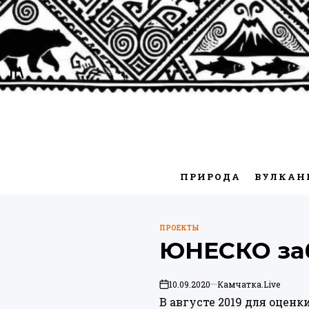
Перейти
к
содержимому
ПРИРОДА
ВУЛКАН
ПРОЕКТЫ
ОПУБЛИКОВАНО
ЮНЕСКО заб
В
10.09.2020
Камчатка.Live
on
В августе 2019 для оцен