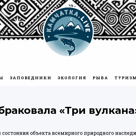
Камчатка.Live
Ы
ЗАПОВЕДНИКИ
ЭКОЛОГИЯ
РЫБА
ТУРИЗ
раковала «Три вулкана
ки состояния объекта всемирного природного насле