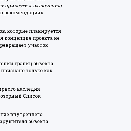
ет привести к включению
 в рекомендациях
ов, которые планируется
я концепция проекта не
превращает участок
енении границ объекта
 признано только как
ирного наследия
 позорный Список
итие внутреннего
азрушителя объекта