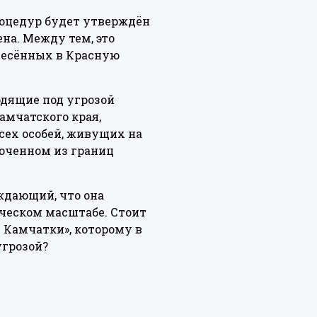
роцедур будет утверждён
на. Между тем, это
несённых в Красную
одящие под угрозой
амчатского края,
всех особей, живущих на
люченном из границ
ждающий, что она
ческом масштабе. Стоит
 Камчатки», которому в
угрозой?