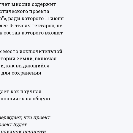
тчет миссии содержит
стического проекта
”», ради которого 11 июня
ее 15 тысяч гектаров, не
 состав которого входит
ак место исключительной
стории Земли, включая
ти, как выдающийся
 для сохранения
дает как научная
о повлиять на общую
ерждает, что проект
роект будет
и научной ценности