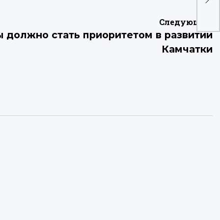
при
Ка
Следующая:
 должно стать приоритетом в развитии
Камчатки