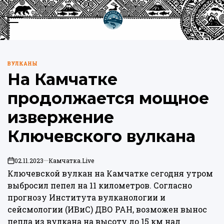
Перейти
к
Меню
Пои
содержимому
Камчатка.Live
ВУЛКАНЫ
ОПУБЛИКОВАНО
На Камчатке
В
продолжается мощное
извержение
Ключевского вулкана
02.11.2023
Камчатка.Live
on
Ключевской вулкан на Камчатке сегодня утром
выбросил пепел на 11 километров. Согласно
прогнозу Института вулканологии и
сейсмологии (ИВиС) ДВО РАН, возможен вынос
пепла из вулкана на высоту до 15 км над