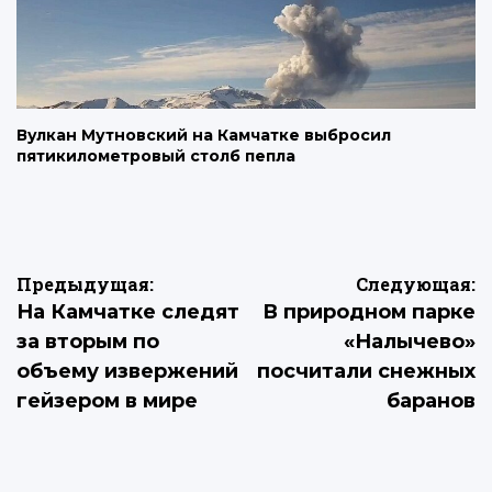
Вулкан Мутновский на Камчатке выбросил
пятикилометровый столб пепла
Навигация
Предыдущая:
Следующая:
На Камчатке следят
В природном парке
по
за вторым по
«Налычево»
записям
объему извержений
посчитали снежных
гейзером в мире
баранов