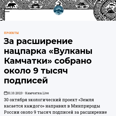
Перейти
к
Меню
Пои
содержимому
Камчатка.Live
ПРОЕКТЫ
ОПУБЛИКОВАНО
За расширение
В
нацпарка «Вулканы
Камчатки» собрано
около 9 тысяч
подписей
31.10.2023
Камчатка.Live
on
30 октября экологический проект «Земля
касается каждого»
направил
в Минприроды
России около 9 тысяч подписей за расширение