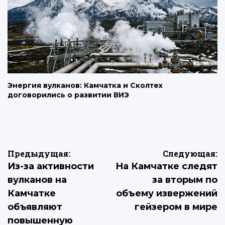
Энергия вулканов: Камчатка и Сколтех
договорились о развитии ВИЭ
Навигация
Предыдущая:
Следующая:
Из-за активности
На Камчатке следят
по
вулканов на
за вторым по
записям
Камчатке
объему извержений
объявляют
гейзером в мире
повышенную