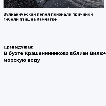
Вулканический пепел признали причиной
гибели птиц на Камчатке
Навигация
Предыдущая:
В бухте Крашенинникова вблизи Вилю
по
морскую воду
записям