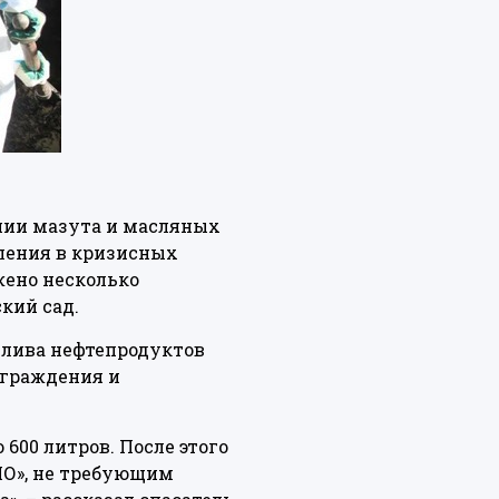
нии мазута и масляных
вления в кризисных
жено несколько
кий сад.
злива нефтепродуктов
аграждения и
600 литров. После этого
ИО», не требующим