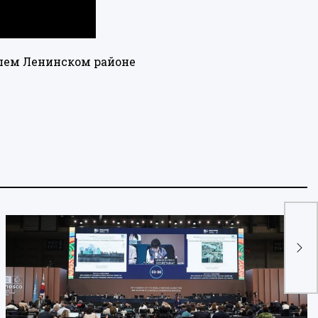
вшем Ленинском районе
Вла
раз
се