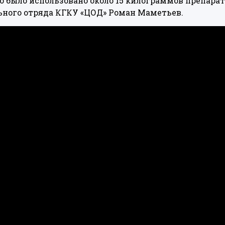
 было использовано около 15 килограммов препарата
ьного отряда КГКУ «ЦОД» Роман Маметьев.