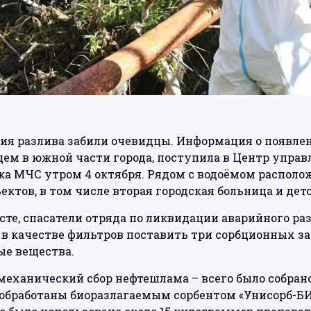
ния разлива забили очевидцы. Информация о появле
щем в южной части города, поступила в Центр упра
ка МЧС утром 4 октября. Рядом с водоёмом располо
ктов, в том числе вторая городская больница и детс
сте, спасатели отряда по ликвидации аварийного ра
в качестве фильтров поставить три сорбционных з
ые вещества.
еханический сбор нефтешлама – всего было собрано 
 обработаны биоразлагаемым сорбентом «Унисорб-Б