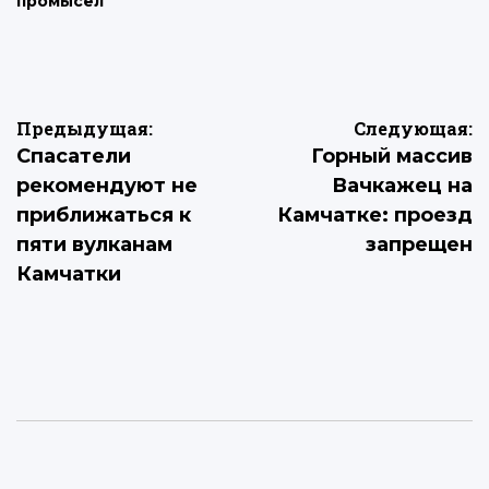
промысел
Навигация
Предыдущая:
Следующая:
Спасатели
Горный массив
по
рекомендуют не
Вачкажец на
записям
приближаться к
Камчатке: проезд
пяти вулканам
запрещен
Камчатки