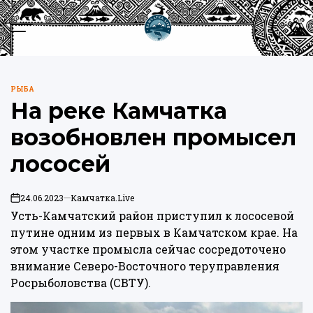
Перейти
к
Меню
Пои
содержимому
Камчатка.Live
РЫБА
ОПУБЛИКОВАНО
На реке Камчатка
В
возобновлен промысел
лососей
24.06.2023
Камчатка.Live
on
Усть-Камчатский район приступил к лососевой
путине одним из первых в Камчатском крае. На
этом участке промысла сейчас сосредоточено
внимание Северо-Восточного теруправления
Росрыболовства (СВТУ).