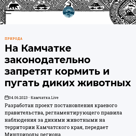
Перейти
к
Меню
Пои
содержимому
Камчатка.Live
ПРИРОДА
ОПУБЛИКОВАНО
На Камчатке
В
законодательно
запретят кормить и
пугать диких животных
04.06.2023
Камчатка.Live
on
Разработан проект постановления краевого
правительства, регламентирующего правила
наблюдения за дикими животными на
территории Камчатского края, передает
Минприроды региона.