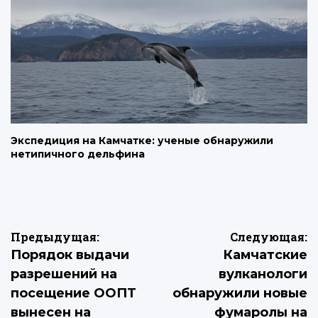
Экспедиция на Камчатке: ученые обнаружили
нетипичного дельфина
Навигация
Предыдущая:
Следующая:
Порядок выдачи
Камчатские
по
разрешений на
вулканологи
записям
посещение ООПТ
обнаружили новые
вынесен на
фумаролы на