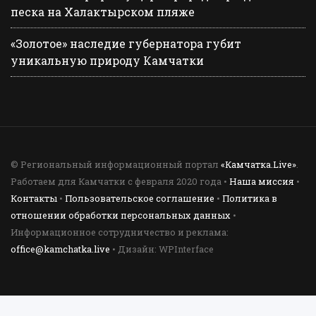
песка на Халактырском пляже
«Золотое» наследие губернатора губит
уникальную природу Камчатки
© Региональный информационный портал
«Камчатка.Live»
.
Работаем для Камчатки с февраля 2020 года •
Наша миссия
•
Контакты
•
Пользовательское соглашение
•
Политика в
отношении обработки персональных данных
•
Информационное сотрудничество и реклама:
office@kamchatka.live
• Дизайн: WPInterface