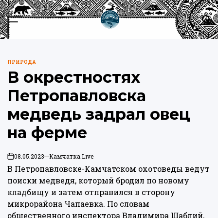
Перейти
к
Меню
Пои
содержимому
Камчатка.Live
ПРИРОДА
ОПУБЛИКОВАНО
В окрестностях
В
Петропавловска
медведь задрал овец
на ферме
08.05.2023
Камчатка.Live
on
В Петропавловске-Камчатском охотоведы ведут
поиски медведя, который бродил по новому
кладбищу и затем отправился в сторону
микрорайона Чапаевка. По словам
общественного инспектора Владимира Шаблий,