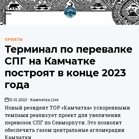
Перейти
к
Меню
Пои
содержимому
Камчатка.Live
ПРОЕКТЫ
ОПУБЛИКОВАНО
Терминал по перевалке
В
СПГ на Камчатке
построят в конце 2023
года
31.01.2023
Камчатка.Live
on
Новый резидент ТОР «Камчатка» ускоренными
темпами реализует проект для увеличения
перевозок СПГ по Севморпути. Это позволит
обеспечить газом центральные агломерации
Камчатки.