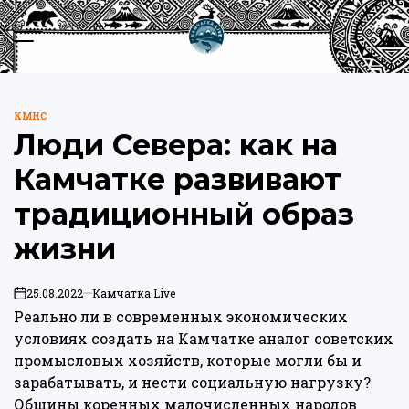
Перейти
к
Меню
Пои
содержимому
Камчатка.Live
КМНС
ОПУБЛИКОВАНО
Люди Севера: как на
В
Камчатке развивают
традиционный образ
жизни
25.08.2022
Камчатка.Live
on
Реально ли в современных экономических
условиях создать на Камчатке аналог советских
промысловых хозяйств, которые могли бы и
зарабатывать, и нести социальную нагрузку?
Общины коренных малочисленных народов