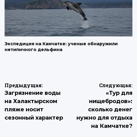
Экспедиция на Камчатке: ученые обнаружили
нетипичного дельфина
Навигация
Предыдущая:
Следующая:
Загрязнение воды
«Тур для
по
на Халактырском
нищебродов»:
записям
пляже носит
сколько денег
сезонный характер
нужно для отдыха
на Камчатке?