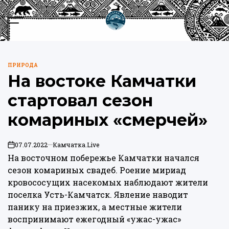
Перейти
к
Меню
Пои
содержимому
Камчатка.Live
ПРИРОДА
ОПУБЛИКОВАНО
На востоке Камчатки
В
стартовал сезон
комариных «смерчей»
07.07.2022
Камчатка.Live
on
На восточном побережье Камчатки начался
сезон комариных свадеб. Роение мириад
кровососущих насекомых наблюдают жители
поселка Усть-Камчатск. Явление наводит
панику на приезжих, а местные жители
воспринимают ежегодный «ужас-ужас»