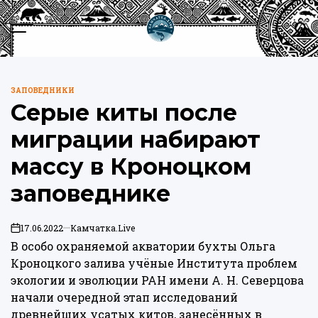
Перейти
к
Меню
Пои
содержимому
Камчатка.Live
ЗАПОВЕДНИКИ
ОПУБЛИКОВАНО
Серые киты после
В
миграции набирают
массу в Кроноцком
заповеднике
17.06.2022
Камчатка.Live
on
В особо охраняемой акватории бухты Ольга
Кроноцкого залива учёные Института проблем
экологии и эволюции РАН имени А. Н. Северцова
начали очередной этап исследований
древнейших усатых китов, занесённых в