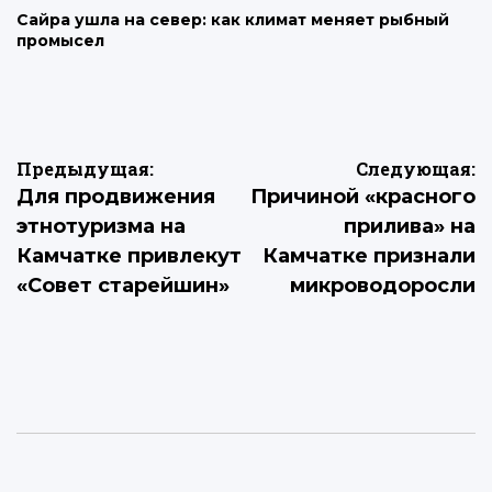
Сайра ушла на север: как климат меняет рыбный
промысел
Навигация
Предыдущая:
Следующая:
Для продвижения
Причиной «красного
по
этнотуризма на
прилива» на
записям
Камчатке привлекут
Камчатке признали
«Совет старейшин»
микроводоросли