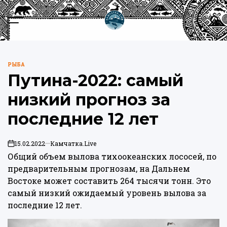
Перейти
к
Меню
Пои
содержимому
Камчатка.Live
РЫБА
ОПУБЛИКОВАНО
Путина-2022: самый
В
низкий прогноз за
последние 12 лет
15.02.2022
Камчатка.Live
on
Общий объем вылова тихоокеанских лососей, по
предварительным прогнозам, на Дальнем
Востоке может составить 264 тысячи тонн. Это
самый низкий ожидаемый уровень вылова за
последние 12 лет.