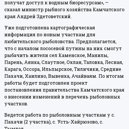
получат доступ к водным биоресурсам», —
сказал министр рыбного хозяйства Камчатского
края Андрей Здетоветский.
Уже подготовлена картографическая
информация по новым участкам для
любительского рыболовства. Предполагается,
что с началом лососевой путины на них смогут
рыбачить жители сел Каменское, Манилы,
Парень, Аянка, Слаутное, Оклан, Таловка, Лесная,
Карага, Оссора, Ильпырское, Тиличики, Средние
Пахачи, Хаилино, Вывенка, Ачайваям. По итогам
работы будет подготовлен проект
постановления правительства Камчатского края
о внесении изменений в перечень рыболовных
участков.
Ведется работа по рыболовным участкам у с.
Пахачи (2 участка), с. Усть-Хайрюзово, с.
Тымлат.