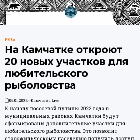
Перейти
к
Меню
Пои
содержимому
Камчатка.Live
РЫБА
ОПУБЛИКОВАНО
На Камчатке откроют
В
20 новых участков для
любительского
рыболовства
06.01.2022
Камчатка.Live
on
К началу лососевой путины 2022 года в
муниципальных районах Камчатки будут
сформированы дополнительные участки для
любительского рыболовства. Это позволит
старожильческому населению получить доступ