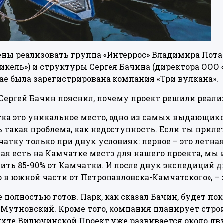
ны реализовать группа «Интеррос» Владимира Пота
кель») и структуры Сергея Бачина (директора ООО «
рае была зарегистрирована компания «Три вулкана».
ергей Бачин пояснил, почему проект решили реали
тка это уникальное место, одно из самых выдающихс
 такая проблема, как недоступность. Если ты прилет
ку только при двух условиях: первое – это летная п
шая есть на Камчатке место для нашего проекта, мы 
чить 85-90% от Камчатки. И после двух экспедиций д
о в южной части от Петропавловска-Камчатского», –
е полностью готов. Парк, как сказал Бачин, будет п
 Мутновский. Кроме того, компания планирует стро
ухте Вилючинской.Проект уже развивается около двух