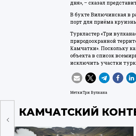
дня», – сказал представи
В бухте Вилючинская в р
порт для приёма круизны
Туркластер «Три вулкана
природоохранной террит
Камчатки». Поскольку к
объекта в список всемир
исключить участки турк
Метки
Три Вулкана
КАМЧАТСКИЙ КОНТ
ура