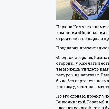
Парк на Камчатке намере
компании «Норильский ни
строительство парка в к
Предваряя презентацию С
«С одной стороны, Камча
стороны, у Камчатки есть
ты можешь увидеть Камчат
ресурсы на вертолет. Ре
было без вертолета полу
к выводу, что такое мест
По его словам, проект уж
Вилючинский, Горелый и
пассажирского флота в б