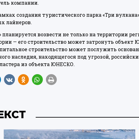
тель компании.
амках создания туристического парка «Три вулкана
х лайнеров.
» планируется возвести не только на территории ре
ории — его строительство может затронуть объект
апитальное строительство может послужить основа
ного наследия, находящегося под угрозой, российск
ластера из объекта ЮНЕСКО.
ЕКСТ