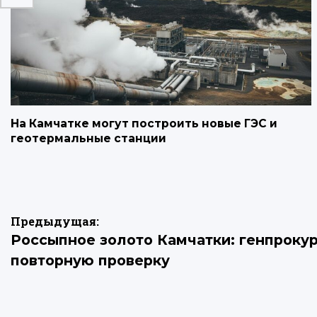
На Камчатке могут построить новые ГЭС и
геотермальные станции
Навигация
Предыдущая:
Россыпное золото Камчатки: генпроку
по
повторную проверку
записям