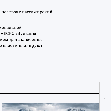
»
построят
пассажирский
гиональной
 ЮНЕСКО «Вулканы
нием для включения
ие власти планируют
Про
на
зо
Ка