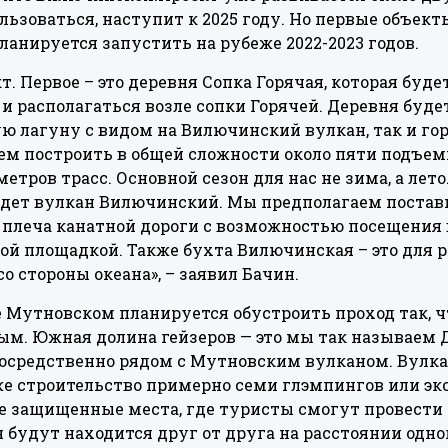
льзоваться, наступит к 2025 году. Но первые объект
ланируется запустить на рубеже 2022-2023 годов.
кт. Первое – это деревня Сопка Горячая, которая буде
и располагаться возле сопки Горячей. Деревня буде
ю лагуну с видом на Вилючинский вулкан, так и г
ем построить в общей сложности около пяти подъе
метров трасс. Основной сезон для нас не зима, а лет
дет вулкан Вилючинский. Мы предполагаем постави
 плеча канатной дороги с возможностью посещения 
й площадкой. Также бухта Вилючинская – это для р
со стороны океана», – заявил Бачин.
не Мутновском планируется обустроить проход так, ч
ым. Южная долина гейзеров — это мы так называем
посредственно рядом с Мутновским вулканом. Вулка
 строительство примерно семи глэмпингов или эко
 защищенные места, где туристы смогут провести 
 будут находится друг от друга на расстоянии одно