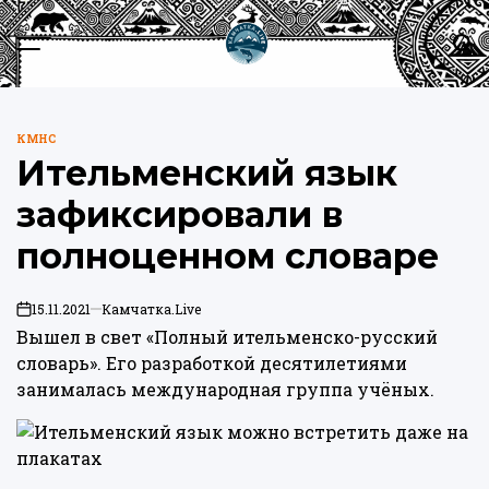
Перейти
к
Меню
Пои
содержимому
Камчатка.Live
КМНС
ОПУБЛИКОВАНО
Ительменский язык
В
зафиксировали в
полноценном словаре
15.11.2021
Камчатка.Live
on
Вышел в свет «Полный ительменско-русский
словарь». Его разработкой десятилетиями
занималась международная группа учёных.